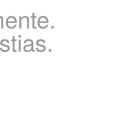
mente.
stias.