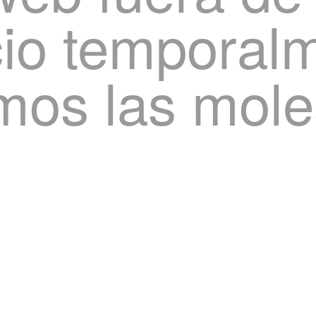
cio temporal
mos las mole