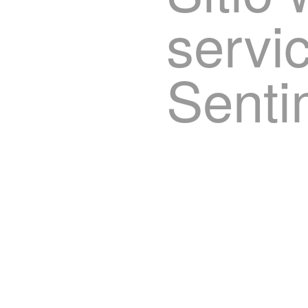
servi
Senti